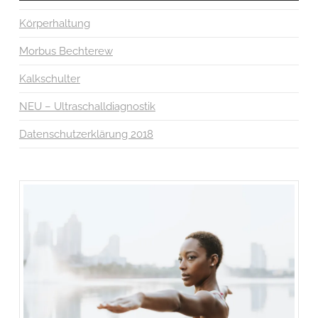
Körperhaltung
Morbus Bechterew
Kalkschulter
NEU – Ultraschalldiagnostik
Datenschutzerklärung 2018