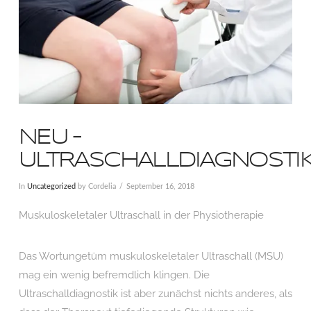
NEU –
ULTRASCHALLDIAGNOSTI
In
Uncategorized
by Cordelia
September 16, 2018
Muskuloskeletaler Ultraschall in der Physiotherapie
Das Wortungetüm muskuloskeletaler Ultraschall (MSU)
mag ein wenig befremdlich klingen. Die
Ultraschalldiagnostik ist aber zunächst nichts anderes, als