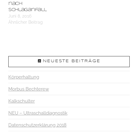
nach
Schlaganfall
Juni 8, 2016
Ähnlicher Beitrag
NEUESTE BEITRÄGE
Körperhaltung
Morbus Bechterew
Kalkschulter
NEU – Ultraschalldiagnostik
Datenschutzerklärung 2018