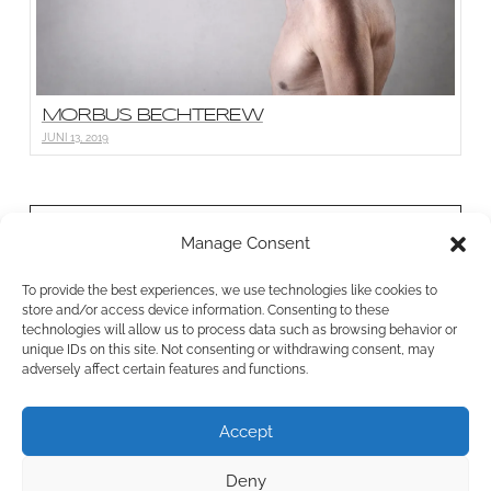
MORBUS BECHTEREW
JUNI 13, 2019
BONN PHYSIO
Manage Consent
Bornheimer Str. 26a
To provide the best experiences, we use technologies like cookies to
53111 Bonn
store and/or access device information. Consenting to these
0228 38765458
technologies will allow us to process data such as browsing behavior or
unique IDs on this site. Not consenting or withdrawing consent, may
info@bonnphysio.de
adversely affect certain features and functions.
Accept
POWERED BY COKITADESIGN.DE & BONN PHYSIO
2017
Deny
IMPRESSUM
/
DATENSCHUTZERKLÄRUNG