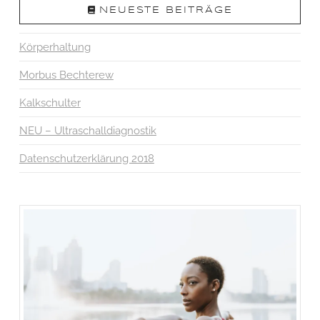
NEUESTE BEITRÄGE
Körperhaltung
Morbus Bechterew
Kalkschulter
NEU – Ultraschalldiagnostik
Datenschutzerklärung 2018