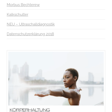
Morbus Bechterew
Kalkschulter
NEU – Ultraschalldiagnostik
Datenschutzerklärung 2018
KÖRPERHALTUNG