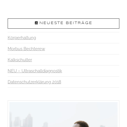
NEUESTE BEITRÄGE
Körperhaltung
Morbus Bechterew
Kalkschulter
NEU – Ultraschalldiagnostik
Datenschutzerklärung 2018