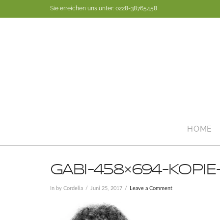
Sie erreichen uns unter: 0228-38765458
HOME
GABI-458×694-KOPIE-
In by Cordelia
Juni 25, 2017
Leave a Comment