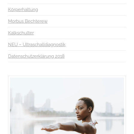
Körperhaltung
Morbus Bechterew
Kalkschulter
NEU – Ultraschalldiagnostik
Datenschutzerklärung 2018