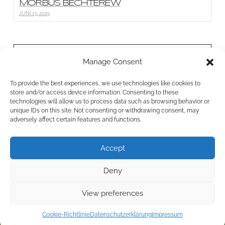
MORBUS BECHTEREW
JUNI 13, 2019
BONN PHYSIO
Manage Consent
Bornheimer Str. 26a
To provide the best experiences, we use technologies like cookies to
53111 Bonn
store and/or access device information. Consenting to these
0228 38765458
technologies will allow us to process data such as browsing behavior or
unique IDs on this site. Not consenting or withdrawing consent, may
info@bonnphysio.de
adversely affect certain features and functions.
Accept
POWERED BY COKITADESIGN.DE & BONN PHYSIO
2017
Deny
IMPRESSUM
/
DATENSCHUTZERKLÄRUNG
HOME
LEISTUNGEN
ÜBER UNS
AKTUELLES
KONTAKT
View preferences
Cookie-Richtlinie
Datenschutzerklärung
Impressum